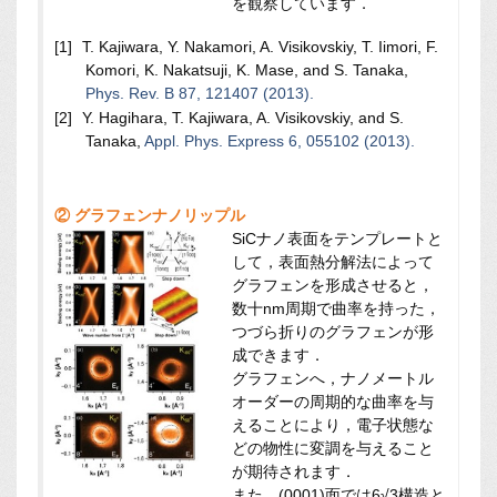
を観察しています．
T. Kajiwara, Y. Nakamori, A. Visikovskiy, T. Iimori, F.
Komori, K. Nakatsuji, K. Mase, and S. Tanaka,
Phys. Rev. B 87, 121407 (2013).
Y. Hagihara, T. Kajiwara, A. Visikovskiy, and S.
Tanaka,
Appl. Phys. Express 6, 055102 (2013).
② グラフェンナノリップル
SiCナノ表面をテンプレートと
して，表面熱分解法によって
グラフェンを形成させると，
数十nm周期で曲率を持った，
つづら折りのグラフェンが形
成できます．
グラフェンへ，ナノメートル
オーダーの周期的な曲率を与
えることにより，電子状態な
どの物性に変調を与えること
が期待されます．
また，(0001)面では6√3構造と