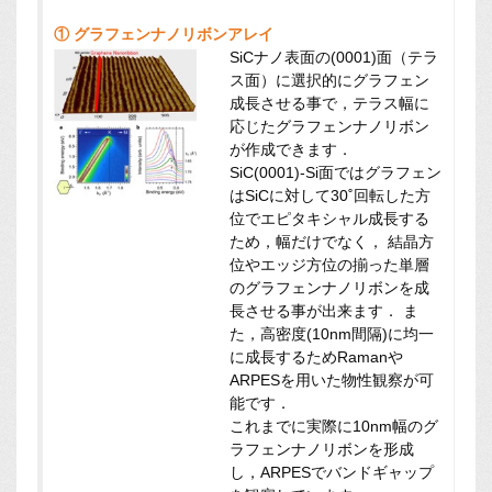
① グラフェンナノリボンアレイ
SiCナノ表面の(0001)面（テラ
ス面）に選択的にグラフェン
成長させる事で，テラス幅に
応じたグラフェンナノリボン
が作成できます．
SiC(0001)-Si面ではグラフェン
はSiCに対して30˚回転した方
位でエピタキシャル成長する
ため，幅だけでなく， 結晶方
位やエッジ方位の揃った単層
のグラフェンナノリボンを成
長させる事が出来ます． ま
た，高密度(10nm間隔)に均一
に成長するためRamanや
ARPESを用いた物性観察が可
能です．
これまでに実際に10nm幅のグ
ラフェンナノリボンを形成
し，ARPESでバンドギャップ