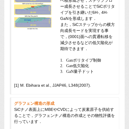
へ核形成させ，ステップフロ
ー成長させることでSiCポリタ
イプを引き継いだ6H-, 4H-
GaNを形成します．
また，SiCステップからの横方
向成長モードを実現する事
で，(0001)面への貫通転移を
減少させるなどの低欠陥化が
期待できます．
Ganポリタイプ制御
Gan低欠陥化
GaN量子ドット
M. Ebihara et al., JJAP46, L348(2007).
グラフェン構造の形成
SiCナノ表面上にMBEやCVDによって炭素原子を供給す
ることで，グラフェンナノ構造の作成とその物性評価を
行っています．