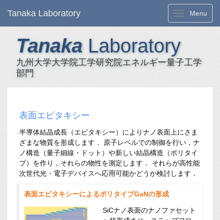
Tanaka Laboratory
Toggle navi
Menu
Tanaka
Laboratory
九州大学大学院工学研究院エネルギー量子工学
部門
表面エピタキシー
半導体結晶成長（エピタキシー）によりナノ表面上にさま
ざまな物質を形成します． 原子レベルでの制御を行い，ナ
ノ構造（量子細線・ドット）や新しい結晶構造（ポリタイ
プ）を作り，それらの物性を測定します． それらが高性能
次世代光・電子デバイスへ応用可能かどうか検討します．
表面エピタキシーによるポリタイプGaNの形成
SiCナノ表面のナノファセット