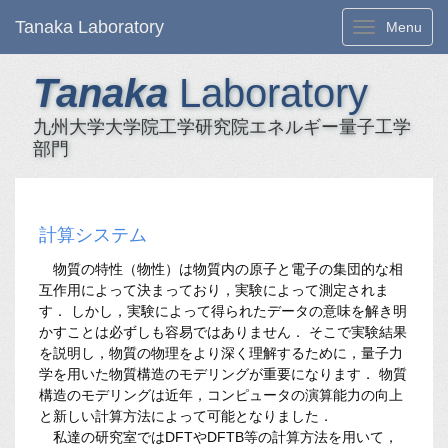
Tanaka Laboratory
Toggle navi
Menu
Tanaka
Laboratory
九州大学大学院工学研究院エネルギー量子工学
部門
計算システム
物質の特性（物性）は物質内の原子と電子の集団的な相
互作用によって決まっており，実験によって測定されま
す． しかし，実験によって得られたデータの意味を解き明
かすことは必ずしも容易ではありません． そこで実験結果
を説明し，物質の物理をより深く理解するために，量子力
学を用いた物質構造のモデリングが重要になります． 物質
構造のモデリングは近年，コンピュータの演算能力の向上
と新しい計算方法によって可能となりました．
私達の研究室ではDFTやDFTB等の計算方法を用いて，