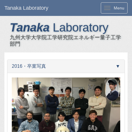
Tanaka Laboratory
Toggle navi
Menu
Tanaka
Laboratory
九州大学大学院工学研究院エネルギー量子工学
部門
2016・卒業写真
▼