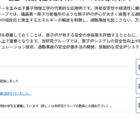
ギーを生み出す量子物理工学の代表的な応用例です。供給安定性や経済性に優
ループでは、福島第一原子力発電所のような原子炉の炉心が大きく損傷する過
時の核反応と発生するエネルギーの輸送を制御し、過酷事故を起こさない、万
響を把握しておくことは、原子炉が有する安全の余裕度を評価するとともに、
る上で重要となります。当研究グループでは、原子炉システムの安全性向上や
ミュレーション技術、過酷事故の安全評価手法の開発、受動的な安全炉システ
追加しました
4歓迎会を行いました。
博士課程の学生を募集しています（詳しくは本研究グループの教員にお尋ね下さい）。