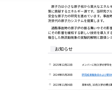
原子力は小さな原子核から莫大なエネル
策に貢献するエネルギー源です。当研究グ
安全な原子力の研究を進めています。事故
次世代の原子力システムを提案します。
過酷事故時の原子炉の振る舞いやその影
にその影響を緩和する新しい技術を導入す
複合した熱流動現象の実験的解明と数値シ
お知らせ
2025年12月22日
メンバーに秋入学の学生を
2024年05月28日
研究成果報告会および新B
2023年11月06日
来年4月, 10月入学の