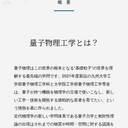
概 要
2025/05/31
2025年度日本金属学会九州支部・
日本鉄鋼協会九州支部・軽金属学会
九州支部・北九州市・合同学術講演
量子物理工学とは？
会で、佐野弘貴さん（M2）が口頭
発表優秀賞を受賞、今田雄太さん
（M2）がポスター発表優秀賞を受
量子物理はこの世界の根本となる“基礎粒子”の世界を理
賞しました
解する最先端の学問です。2021年度新設の九州大学工
学部量子物理工学科と大学院工学府量子物理工学専攻
2024/12/16
は、量子が持つ機能を物理学の立場で使いこなし、新し
第66回日本顕微鏡学会九州支部集
い工学・技術を開拓する挑戦的な若者を育てたい、とい
う情熱を基に作られました。
会・学術講演会にて、村上・麻生グ
近代物理学の新しい学問体系である量子力学と相対性理
ループの渡瀬脩介さん（M2）と佐
論の出現はそれまでの物質や時間・空間に対する認識を
野弘貴さん（M1）が優秀発表賞