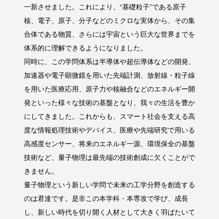
一新させました。これにより、“基礎粒子”である原子
（材料科学系部門）を受賞しました
核、電子、原子、分子などのミクロな実体から、その集
合体である物質、さらには宇宙という巨大な世界までを
2024/11/18
体系的に理解できるようになりました。
The 13th Korea-Japan Symposium
同時に、この学問体系は半導体や超伝導体などの開発、
on Nuclear Thermal Hydraulics and
加速器や電子顕微鏡を用いた先端計測、放射線・粒子線
を用いた医療応用、原子力や核融合などのエネルギー開
Safetyにて、Mohammad Iqbalさん
発といった様々な技術の基盤となり、我々の生活を豊か
がOutstanding Poster Awardを受賞
にしてきました。これからも、スマート社会を支える高
しました
度な情報処理技術やデバイス、医療や先端研究で用いる
高感度センサー、将来のエネルギ一源、環境保全の基盤
2024/11/18
技術など、量子物理は最先端の技術創成に欠くことがで
第31回 原子力工学国際会議
きません。
（ICONE31）にて、Wen Junlangさ
量子物理という新しい学問で未来の工学分野を創造する
のは君達です。是非この本学科・本専攻で学び、成長
んが、BEST PAPER-ASIA/JAPAN
し、新しい時代を切り開く人材として大きく羽ばたいて
賞を受賞しました